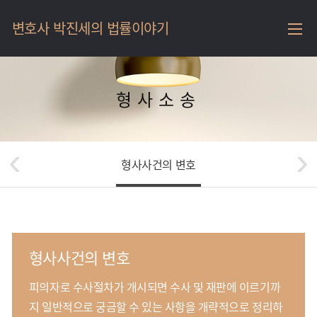
메
변호사 박진세의 법률이야기
인
메
뉴
변
호
형사소송
사
박
‹
›
진
세
형사사건의 변호
법
률
이
야
형사사건의 변호
기
피의자로 수사절차가 개시되면 수사 및 재판에 이르기까
지 일반적으로 궁금할 수 있는 사항을 개략적으로 정리하