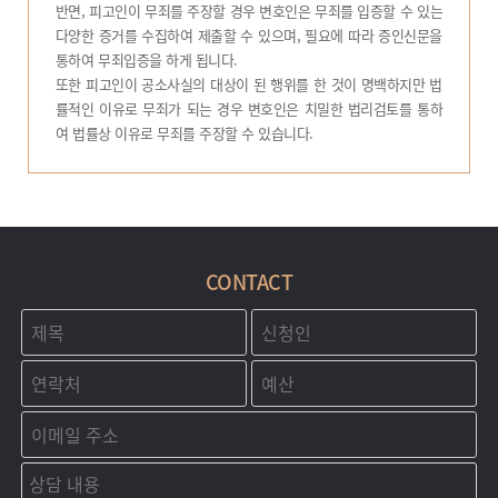
반면, 피고인이 무죄를 주장할 경우 변호인은 무죄를 입증할 수 있는
다양한 증거를 수집하여 제출할 수 있으며, 필요에 따라 증인신문을
통하여 무죄입증을 하게 됩니다.
또한 피고인이 공소사실의 대상이 된 행위를 한 것이 명백하지만 법
률적인 이유로 무죄가 되는 경우 변호인은 치밀한 법리검토를 통하
여 법률상 이유로 무죄를 주장할 수 있습니다.
CONTACT
제
신
목
청
인
연
예
락
산
처
이
메
일
상
담